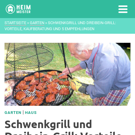
STARTSEITE
»
GARTEN
»
SCHWENKGRILL UND DREIBEIN-GRILL:
VORTEILE, KAUFBERATUNG UND 5 EMPFEHLUNGEN
|
GARTEN
HAUS
Schwenkgrill und