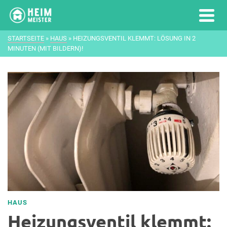
STARTSEITE
»
HAUS
»
HEIZUNGSVENTIL KLEMMT: LÖSUNG IN 2
MINUTEN (MIT BILDERN)!
HAUS
Heizungsventil klemmt: