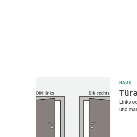
HAUS
Türa
Links o
und man