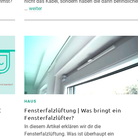
ommst?
nicht das Kabel, sondern haben die darin befindliche
…
weiter
HAUS
C
Fensterfalzlüftung | Was bringt ein
Fensterfalzlüfter?
u
In diesem Artikel erklären wir dir die
Fensterfalzlüftung. Was ist überhaupt ein