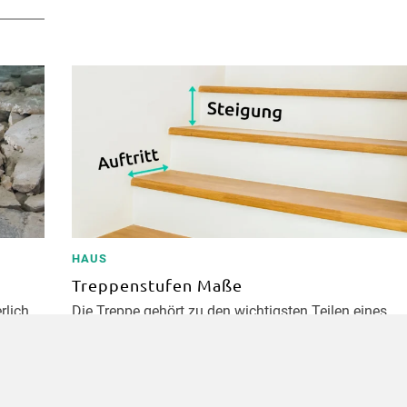
HAUS
Treppenstufen Maße
rlich
Die Treppe gehört zu den wichtigsten Teilen eines
le. Mit
Hauses und daher ist man gut beraten sich an die
Treppenstufen Maße …
weiter