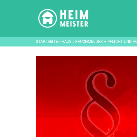
STARTSEITE
»
HAUS
»
RAUCHMELDER – PFLICHT UND V