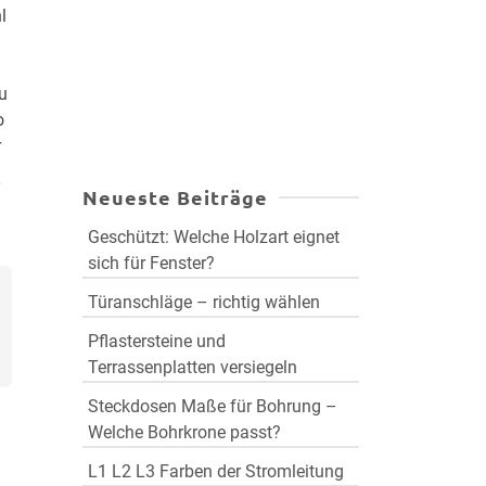
l
du
o
r
n
Neueste Beiträge
Geschützt: Welche Holzart eignet
sich für Fenster?
Türanschläge – richtig wählen
Pflastersteine und
Terrassenplatten versiegeln
Steckdosen Maße für Bohrung –
Welche Bohrkrone passt?
L1 L2 L3 Farben der Stromleitung