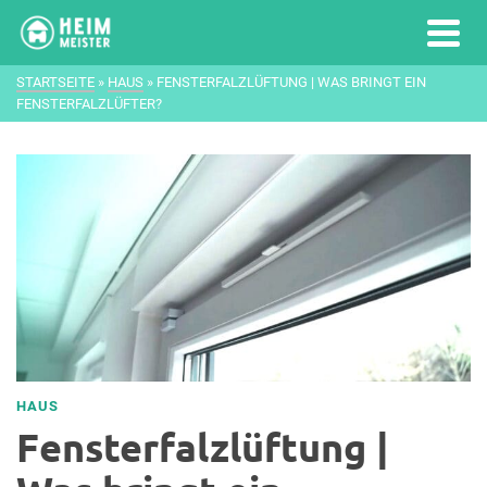
STARTSEITE
»
HAUS
»
FENSTERFALZLÜFTUNG | WAS BRINGT EIN
FENSTERFALZLÜFTER?
HAUS
Fensterfalzlüftung |