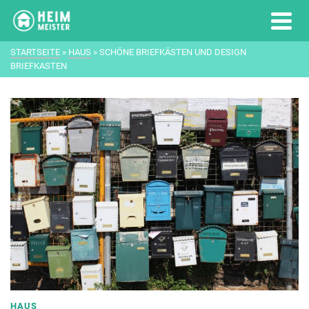
STARTSEITE
»
HAUS
»
SCHÖNE BRIEFKÄSTEN UND DESIGN
BRIEFKASTEN
HAUS