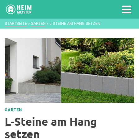
STARTSEITE
»
GARTEN
»
L-STEINE AM HANG SETZEN
GARTEN
L-Steine am Hang
setzen