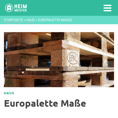
STARTSEITE
»
HAUS
»
EUROPALETTE MASSE
HAUS
Europalette Maße